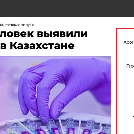
Н
ия: меньше минуты
еловек выявили
в Казахстане
Apor
Fre