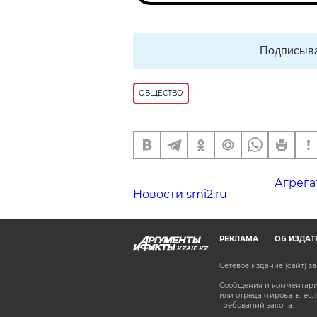
Подписыва
ОБЩЕСТВО
Агрега
Новости smi2.ru
РЕКЛАМА
ОБ ИЗДАТ
KZAIF.KZ
Сетевое издание (сайт) 
Сообщения и комментарии
или отредактировать, е
требований закона.