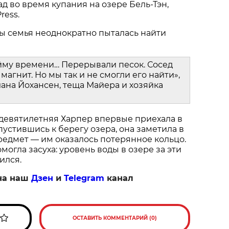
ад во время купания на озере Бель-Тэн,
ress.
ы семья неоднократно пыталась найти
йму времени… Перерывали песок. Сосед
магнит. Но мы так и не смогли его найти»,
ана Йохансен, теща Майера и хозяйка
 девятилетняя Харпер впервые приехала в
пустившись к берегу озера, она заметила в
едмет — им оказалось потерянное кольцо.
огла засуха: уровень воды в озере за эти
ился.
на наш
Дзен
и
Telegram
канал
ОСТАВИТЬ КОММЕНТАРИЙ (0)