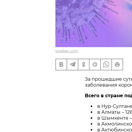
pixabay.com
За прошедшие сутк
заболевания коро
Всего в стране по
в Нур-Султане 
в Алматы – 126
в Шымкенте – 
в Акмолинской
в Актюбинской