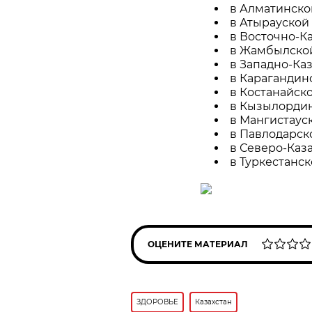
в Алматинской
в Атырауской 
в Восточно-Ка
в Жамбылской 
в Западно-Каз
в Карагандинс
в Костанайско
в Кызылординс
в Мангистауск
в Павлодарско
в Северо-Каза
в Туркестанско
ОЦЕНИТЕ МАТЕРИАЛ
ЗДОРОВЬЕ
Казахстан