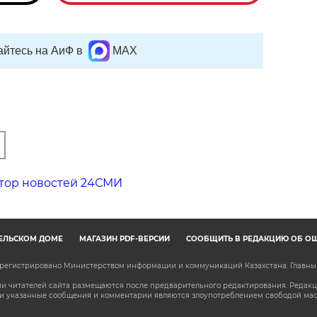
йтесь на АиФ в
MAX
тор новостей 24СМИ
ЕЛЬСКОМ ДОМЕ
МАГАЗИН PDF-ВЕРСИЙ
СООБЩИТЬ В РЕДАКЦИЮ ОБ О
зарегистрировано Министерством информации и коммуникаций Казахстана. Главн
 читателей сайта размещаются после предварительного редактирования. Редакция
сли указанные сообщения и комментарии являются злоупотреблением свободой м