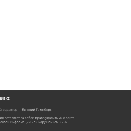
ШИБКЕ
ый редактор — Евгений Грюнберг
.
 оставляет за собой право удалить их с сайта
ассовой информации или нарушением иных