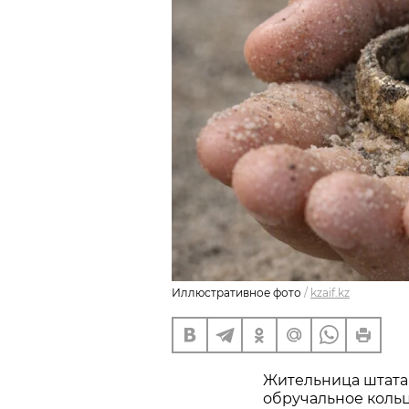
Иллюстративное фото
/
kzaif.kz
Жительница штата
обручальное кольц