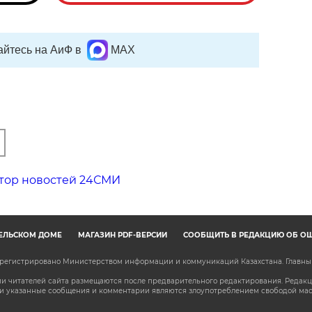
йтесь на АиФ в
MAX
тор новостей 24СМИ
ЕЛЬСКОМ ДОМЕ
МАГАЗИН PDF-ВЕРСИЙ
СООБЩИТЬ В РЕДАКЦИЮ ОБ О
зарегистрировано Министерством информации и коммуникаций Казахстана. Главн
 читателей сайта размещаются после предварительного редактирования. Редакция
сли указанные сообщения и комментарии являются злоупотреблением свободой м