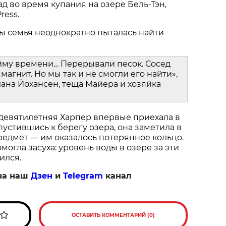
ад во время купания на озере Бель-Тэн,
ress.
ы семья неоднократно пыталась найти
йму времени… Перерывали песок. Сосед
магнит. Но мы так и не смогли его найти»,
ана Йохансен, теща Майера и хозяйка
 девятилетняя Харпер впервые приехала в
пустившись к берегу озера, она заметила в
едмет — им оказалось потерянное кольцо.
огла засуха: уровень воды в озере за эти
ился.
на наш
Дзен
и
Telegram
канал
ОСТАВИТЬ КОММЕНТАРИЙ (0)