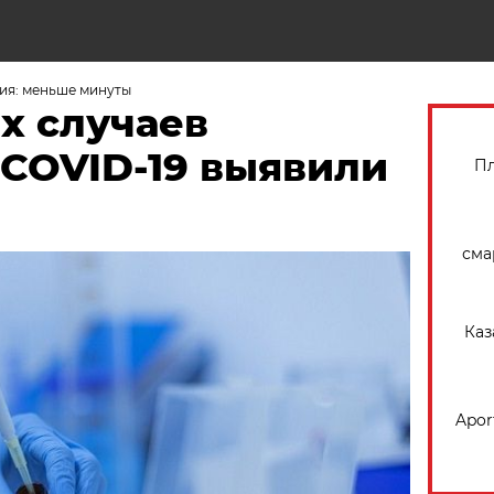
Н
ия: меньше минуты
х случаев
 COVID-19 выявили
Пл
сма
Каз
Apor