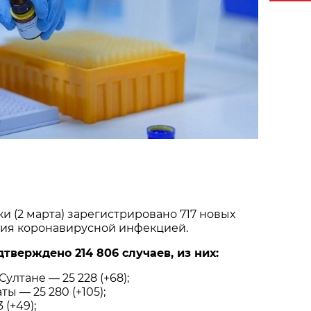
и (2 марта) зарегистрировано 717 новых
ния коронавирусной инфекцией.
дтверждено 214 806 случаев, из них:
Султане — 25 228 (+68);
ты — 25 280 (+105);
 (+49);