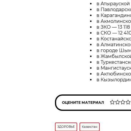
в Атырауской 
в Павлодарско
в Карагандинс
в Акмолинской
в ЗКО — 13 118 
в СКО — 12 410 
в Костанайской
в Алматинской
в городе Шымк
в Жамбылской 
в Туркестанск
в Мангистауск
в Актюбинской
в Кызылординс
ОЦЕНИТЕ МАТЕРИАЛ
ЗДОРОВЬЕ
Казахстан