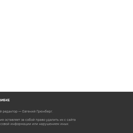
ШИБКЕ
ый редактор — Евгений Грюнберг
.
 оставляет за собой право удалить их с сайта
ассовой информации или нарушением иных