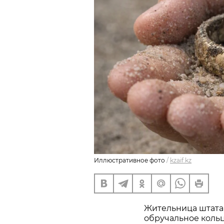
Иллюстративное фото
/
kzaif.kz
Жительница штата
обручальное кольц