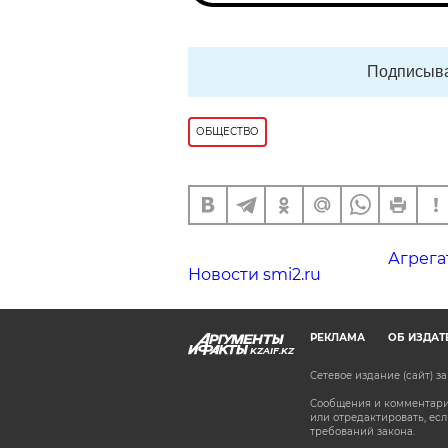
Подписыва
ОБЩЕСТВО
Агрега
Новости smi2.ru
РЕКЛАМА
ОБ ИЗДАТ
KZAIF.KZ
Сетевое издание (сайт) 
Сообщения и комментарии
или отредактировать, е
требований закона.