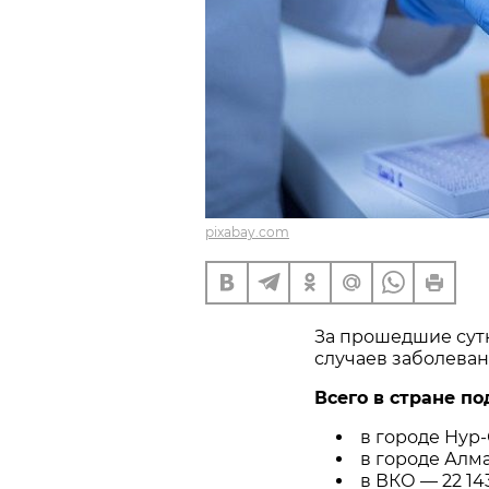
pixabay.com
За прошедшие сутк
случаев заболева
Всего в стране по
в городе Нур-
в городе Алма
в ВКО — 22 143