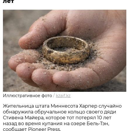
лет
Иллюстративное фото
/
kzaif.kz
Жительница штата Миннесота Харпер случайно
обнаружила обручальное кольцо своего дяди
Стивена Майера, которое тот потерял 10 лет
назад во время купания на озере Бель-Тэн,
сообщает Pioneer Press.