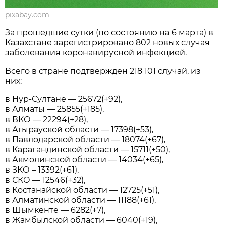
pixabay.com
За прошедшие сутки (по состоянию на 6 марта) в
Казахстане зарегистрировано 802 новых случая
заболевания коронавирусной инфекцией.
Всего в стране подтвержден 218 101 случай, из
них:
в Нур-Султане — 25672(+92),
в Алматы — 25855(+185),
в ВКО — 22294(+28),
в Атырауской области — 17398(+53),
в Павлодарской области — 18074(+67),
в Карагандинской области — 15711(+50),
в Акмолинской области — 14034(+65),
в ЗКО – 13392(+61),
в СКО — 12546(+32),
в Костанайской области — 12725(+51),
в Алматинской области — 11188(+61),
в Шымкенте — 6282(+7),
в Жамбылской области — 6040(+19),