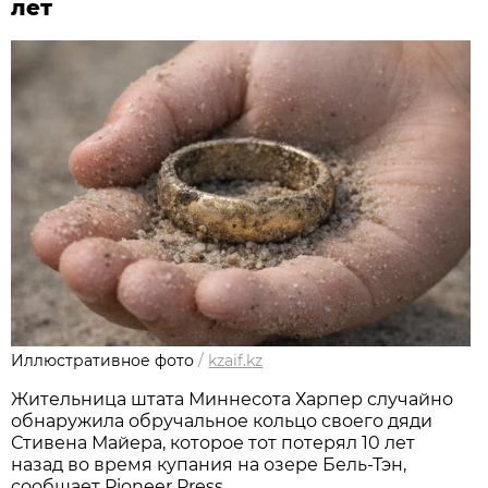
лет
Иллюстративное фото
/
kzaif.kz
Жительница штата Миннесота Харпер случайно
обнаружила обручальное кольцо своего дяди
Стивена Майера, которое тот потерял 10 лет
назад во время купания на озере Бель-Тэн,
сообщает Pioneer Press.