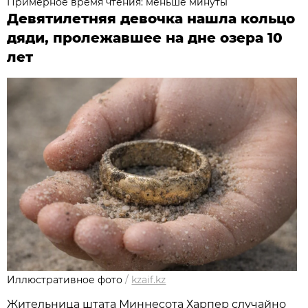
Примерное время чтения: меньше минуты
Девятилетняя девочка нашла кольцо
дяди, пролежавшее на дне озера 10
лет
Иллюстративное фото
/
kzaif.kz
Жительница штата Миннесота Харпер случайно