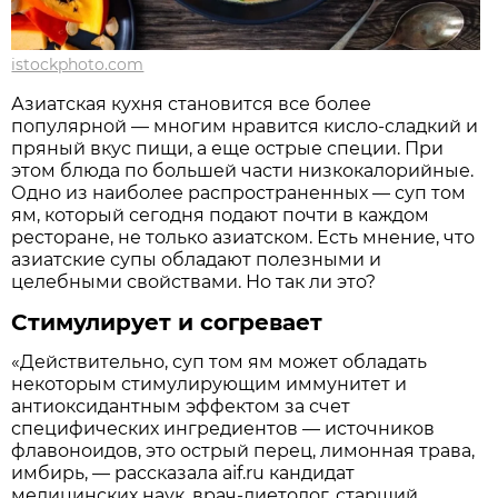
istockphoto.com
Азиатская кухня становится все более
популярной — многим нравится кисло-сладкий и
пряный вкус пищи, а еще острые специи. При
этом блюда по большей части низкокалорийные.
Одно из наиболее распространенных — суп том
ям, который сегодня подают почти в каждом
ресторане, не только азиатском. Есть мнение, что
азиатские супы обладают полезными и
целебными свойствами. Но так ли это?
Стимулирует и согревает
«Действительно, суп том ям может обладать
некоторым стимулирующим иммунитет и
антиоксидантным эффектом за счет
специфических ингредиентов — источников
флавоноидов, это острый перец, лимонная трава,
имбирь, — рассказала aif.ru кандидат
медицинских наук, врач-диетолог, старший