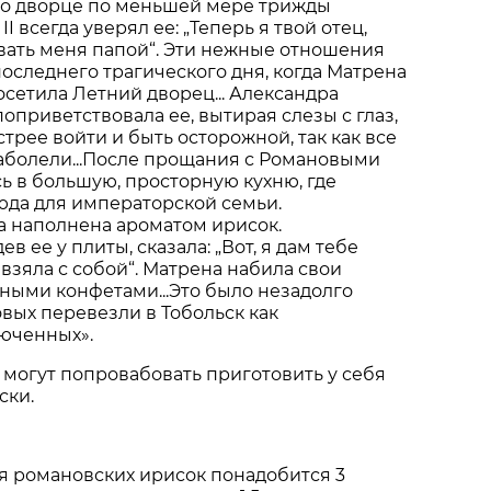
во дворце по меньшей мере трижды
I всегда уверял ее: „Теперь я твой отец,
вать меня папой“. Эти нежные отношения
оследнего трагического дня, когда Матрена
осетила Летний дворец... Александра
оприветствовала ее, вытирая слезы с глаз,
трее войти и быть осторожной, так как все
аболели...После прощания с Романовыми
ь в большую, просторную кухню, где
юда для императорской семьи.
а наполнена ароматом ирисок.
в ее у плиты, сказала: „Вот, я дам тебе
 взяла с собой“. Матрена набила свои
ными конфетами...Это было незадолго
овых перевезли в Тобольск как
юченных».
u могут попровабовать приготовить у себя
ски.
я романовских ирисок понадобится 3