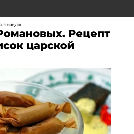
Н
: 4 минуты
 Романовых. Рецепт
сок царской