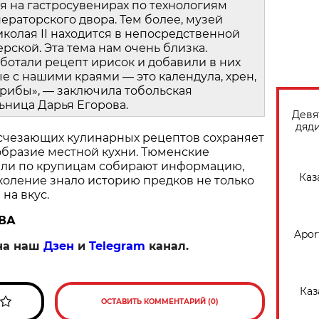
я на гастросувенирах по технологиям
раторского двора. Тем более, музей
колая II находится в непосредственной
ерской. Эта тема нам очень близка.
ботали рецепт ирисок и добавили в них
е с нашими краями — это календула, хрен,
рибы», — заключила тобольская
ница Дарья Егорова.
Девя
дяди
счезающих кулинарных рецептов сохраняет
образие местной кухни. Тюменские
ели по крупицам собирают информацию,
Каз
оление знало историю предков не только
 на вкус.
ВА
Apor
на наш
Дзен
и
Telegram
канал.
Каз
ОСТАВИТЬ КОММЕНТАРИЙ (0)