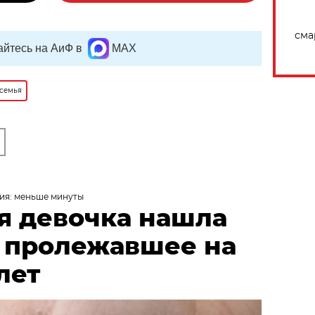
сма
йтесь на АиФ в
MAX
 семья
ия: меньше минуты
я девочка нашла
, пролежавшее на
лет