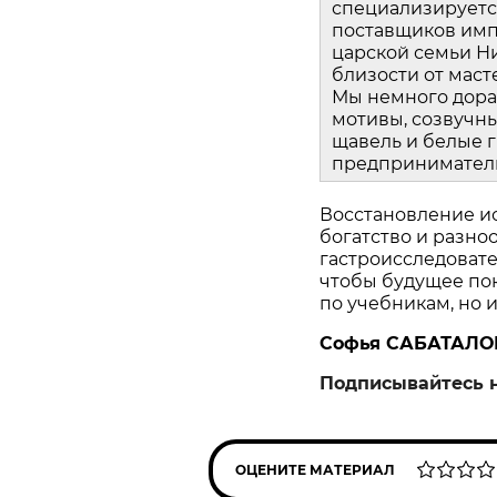
специализируетс
поставщиков импе
царской семьи Ни
близости от маст
Мы немного дора
мотивы, созвучны
щавель и белые г
предприниматель
Восстановление и
богатство и разно
гастроисследоват
чтобы будущее пок
по учебникам, но и
Софья САБАТАЛО
Подписывайтесь 
ОЦЕНИТЕ МАТЕРИАЛ