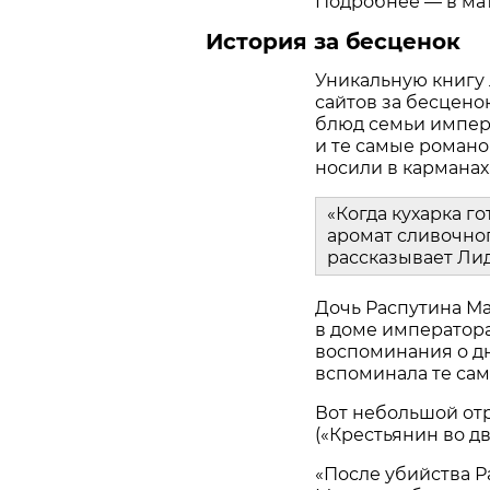
Подробнее — в мате
История за бесценок
Уникальную книгу
сайтов за бесцено
блюд семьи импера
и те самые романо
носили в карманах
«Когда кухарка го
аромат сливочног
рассказывает Ли
Дочь Распутина М
в доме императора
воспоминания о дн
вспоминала те сам
Вот небольшой отр
(«Крестьянин во дв
«После убийства 