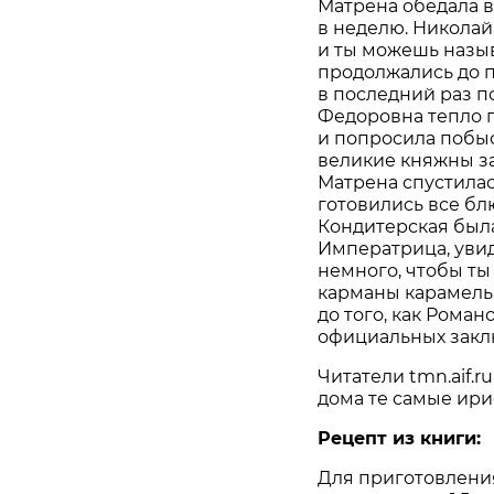
Матрена обедала 
в неделю. Николай I
и ты можешь назы
продолжались до п
в последний раз п
Федоровна тепло п
и попросила побыс
великие княжны з
Матрена спустилас
готовились все бл
Кондитерская был
Императрица, увиде
немного, чтобы ты
карманы карамель
до того, как Роман
официальных закл
Читатели tmn.aif.r
дома те самые ири
Рецепт из книги:
Для приготовлени