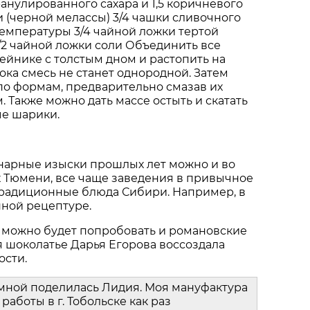
гранулированного сахара и 1,5 коричневого
и (черной мелассы) 3/4 чашки сливочного
емпературы 3/4 чайной ложки тертой
2 чайной ложки соли Объединить все
ейнике с толстым дном и растопить на
ока смесь не станет однородной. Затем
по формам, предварительно смазав их
 Также можно дать массе остыть и скатать
ые шарики.
нарные изыски прошлых лет можно и во
 Тюмени, все чаще заведения в привычное
радиционные блюда Сибири. Например, в
нной рецептуре.
 можно будет попробовать и романовские
я шоколатье Дарья Егорова воссоздала
ости.
 мной поделилась Лидия. Моя мануфактура
работы в г. Тобольске как раз