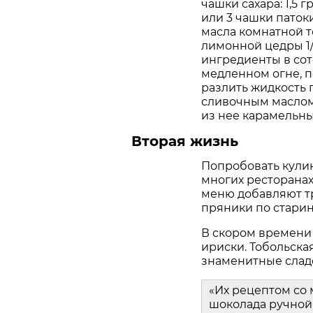
чашки сахара: 1,5 
или 3 чашки паток
масла комнатной т
лимонной цедры 1/
ингредиенты в сот
медленном огне, п
разлить жидкость 
сливочным маслом.
из нее карамельн
Вторая жизнь
Попробовать кули
многих ресторанах
меню добавляют т
пряники по стари
В скором времени
ириски. Тобольска
знаменитные слад
«Их рецептом со
шоколада ручной 