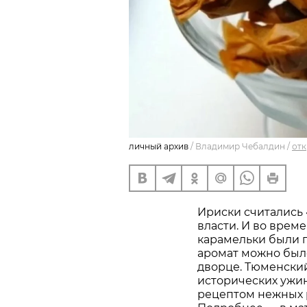
личный архив
/
Владимир Чебалдин
/
отк
Ириски считались 
власти. И во вре
карамельки были 
аромат можно был
дворце. Тюменский
исторических ужи
рецептом нежных 