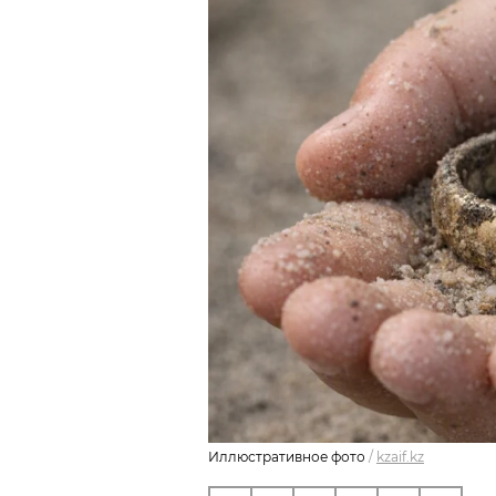
Иллюстративное фото
/
kzaif.kz