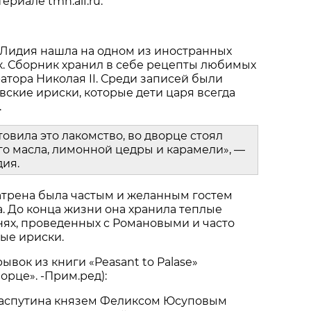
риале tmn.aif.ru.
 Лидия нашла на одном из иностранных
к. Сборник хранил в себе рецепты любимых
тора Николая II. Среди записей были
вские ириски, которые дети царя всегда
.
товила это лакомство, во дворце стоял
о масла, лимонной цедры и карамели», —
дия.
атрена была частым и желанным гостем
. До конца жизни она хранила теплые
ях, проведенных с Романовыми и часто
ые ириски.
ывок из книги «Peasant to Palase»
орце». -Прим.ред):
Распутина князем Феликсом Юсуповым