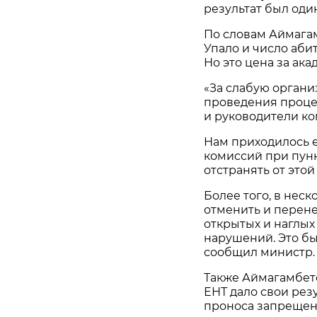
результат был оди
По словам Аймагам
Упало и число аби
Но это цена за ака
«За слабую орган
проведения проце
и руководители ко
Нам приходилось 
комиссий при пунк
отстранять от это
Более того, в нес
отменить и перене
открытых и наглы
нарушений. Это бы
сообщил министр.
Также Аймагамбет
ЕНТ дало свои рез
проноса запрещен