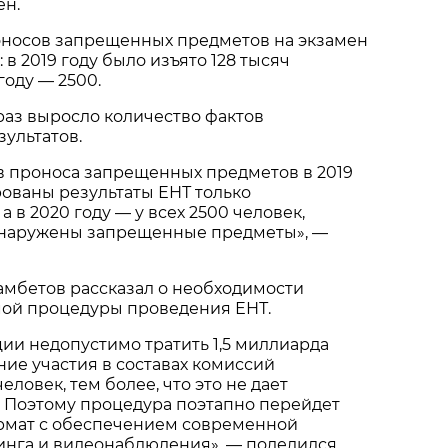
ен.
роносов запрещенных предметов на экзамен
: в 2019 году было изъято 128 тысяч
году — 2500.
 раз выросло количество фактов
ультатов.
ов проноса запрещенных предметов в 2019
ованы результаты ЕНТ только
 а в 2020 году — у всех 2500 человек,
бнаружены запрещенные предметы», —
амбетов рассказал о необходимости
ой процедуры проведения ЕНТ.
ии недопустимо тратить 1,5 миллиарда
ние участия в составах комиссий
еловек, тем более, что это не дает
. Поэтому процедура поэтапно перейдет
рмат с обеспечением современной
инга и видеонаблюдения», — поделился