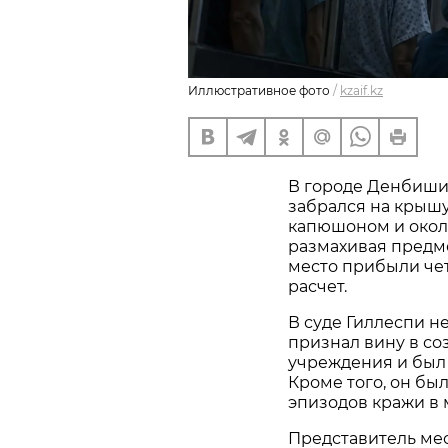
Иллюстративное фото
/
kzaif.kz
В городе Денбишир
забрался на крышу
капюшоном и около
размахивая предм
место прибыли че
расчет.
В суде Гиллеспи н
признал вину в со
учреждения и был 
Кроме того, он бы
эпизодов кражи в 
Представитель ме