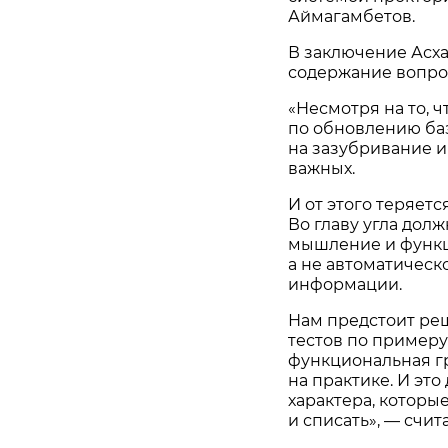
Аймагамбетов.
В заключение Асх
содержание вопрос
«Несмотря на то, 
по обновлению баз
на зазубривание и
важных.
И от этого теряет
Во главу угла дол
мышление и функц
а не автоматичес
информации.
Нам предстоит ре
тестов по примеру
функциональная г
на практике. И эт
характера, которы
и списать», — счи