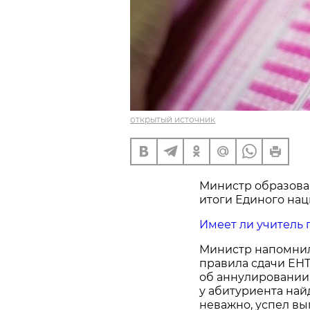
открытый источник
Министр образова
итоги Единого нац
Имеет ли учитель 
Министр напомнил,
правила сдачи ЕНТ
об аннулировании 
у абитуриента на
неважно, успел вы