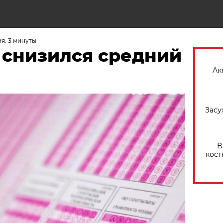
Н
я: 3 минуты
 снизился средний
Ак
Засу
В
кост