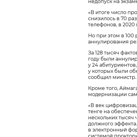
недопуск на экзам
«В итоге число п
снизилось в 70 раз
телефонов, в 2020 
Но при этом в 100
аннулирования рез
За 128 тысяч факт
году были аннулир
у 24 абитуриентов,
у которых были о
сообщил министр.
Кроме того, Аймаг
модернизации сам
«В век цифровизац
тенге на обеспече
нескольких тысяч ч
должного эффекта
в электронный фо
системой проктор