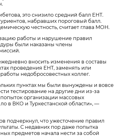
н.
бетова, это снизило средний балл ЕНТ.
туриентов, набравших пороговый балл.
демическую честность, считает глава МОН.
изацию работы и нарушение правил
дуры были наказаны члены
миссий.
ежедневно вносить изменения в составы
тах проведения ЕНТ, заменять или
й работы недобросовестных коллег.
кольких пунктах мы были вынуждены и вовсе
сти тестирование на другие дни из-за
х попыток организации массовых
ло в ВКО и Туркестанской области», —
ов подчеркнул, что ужесточение правил
ультаты. С недавних пор даже попытка
ных предметов начала нести за собой