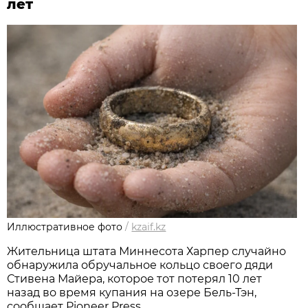
лет
Иллюстративное фото
/
kzaif.kz
Жительница штата Миннесота Харпер случайно
обнаружила обручальное кольцо своего дяди
Стивена Майера, которое тот потерял 10 лет
назад во время купания на озере Бель-Тэн,
сообщает Pioneer Press.