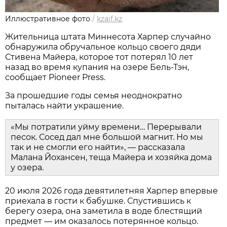
Иллюстративное фото
/
kzaif.kz
Жительница штата Миннесота Харпер случайно
обнаружила обручальное кольцо своего дяди
Стивена Майера, которое тот потерял 10 лет
назад во время купания на озере Бель-Тэн,
сообщает Pioneer Press.
За прошедшие годы семья неоднократно
пыталась найти украшение.
«Мы потратили уйму времени… Перерывали
песок. Сосед дал мне большой магнит. Но мы
так и не смогли его найти», — рассказала
Малана Йохансен, теща Майера и хозяйка дома
у озера.
20 июля 2026 года девятилетняя Харпер впервые
приехала в гости к бабушке. Спустившись к
берегу озера, она заметила в воде блестящий
предмет — им оказалось потерянное кольцо.