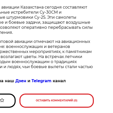
авиации Казахстана сегодня составляют 
ные истребители Су‑30СМ и 
е штурмовики Су‑25. Эти самолеты 
е и боевые задачи, защищают воздушные 
позволяют оперативно перебрасывать силы 
ления.
товой авиации отмечают на авиационных 
ане: военнослужащих и ветеранов 
ржественных мероприятиях, к памятникам 
возлагают цветы. На встречах летчики 
одым военнослужащим о традициях 
 и людях, чьи боевые вылеты стали частью 
на наш
Дзен
и
Telegram
канал
ОСТАВИТЬ КОММЕНТАРИЙ (0)