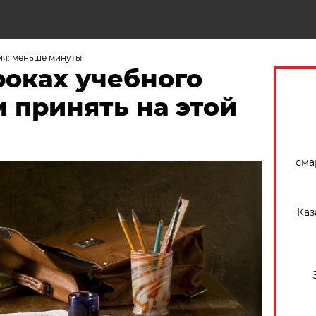
Н
ия: меньше минуты
роках учебного
 принять на этой
сма
Каз