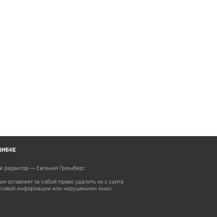
ШИБКЕ
ый редактор — Евгений Грюнберг
.
 оставляет за собой право удалить их с сайта
ассовой информации или нарушением иных