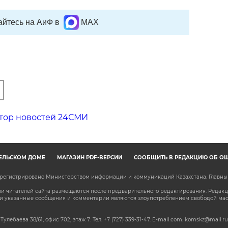
йтесь на АиФ в
MAX
тор новостей 24СМИ
ЕЛЬСКОМ ДОМЕ
МАГАЗИН PDF-ВЕРСИЙ
СООБЩИТЬ В РЕДАКЦИЮ ОБ О
зарегистрировано Министерством информации и коммуникаций Казахстана. Главн
 читателей сайта размещаются после предварительного редактирования. Редакция
сли указанные сообщения и комментарии являются злоупотреблением свободой м
 Тулебаева 38/61, офис 702, этаж 7
. Тел: +7 (727) 339-31-47. E-mail.com: komskz@mail.ru