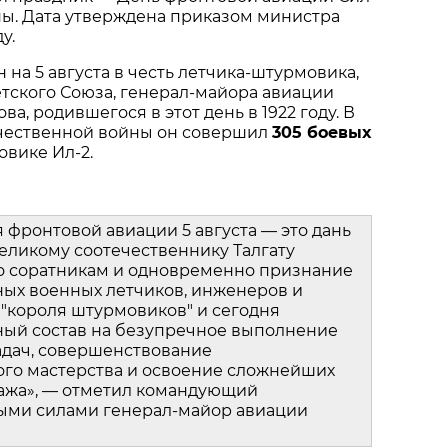
ы. Дата утверждена приказом министра 
у.
на 5 августа в честь летчика‑штурмовика, 
тского Союза, генерал‑майора авиации 
ва, родившегося в этот день в 1922 году. В 
чественной войны он совершил 
305 боевых 
овике Ил‑2.
фронтовой авиации 5 августа — это дань 
ликому соотечественнику Талгату 
о соратникам и одновременно признание 
ых военных летчиков, инженеров и 
 "короля штурмовиков" и сегодня 
ный состав на безупречное выполнение 
дач, совершенствование 
го мастерства и освоение сложнейших 
ажа», — отметил командующий 
ми силами генерал‑майор авиации 