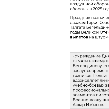
воздушной оборон
обороны в 2025 год
Праздник назначен 
дважды Героя Сове
Талгата Бегельдино
годы Великой Оте
вылетов
 на штурм
«Учреждение Дня 
памяти нашему ве
Бегельдинову, ег
заслуг современн
техников. Подвиг
вдохновляет лич
учебно‑боевых за
профессионально
элементов пилот
Военно‑воздушны
Аскар Избасов.