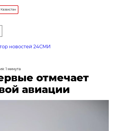
Казахстан
тор новостей 24СМИ
я: 1 минута
первые отмечает
вой авиации