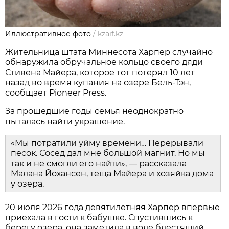
Иллюстративное фото
/
kzaif.kz
Жительница штата Миннесота Харпер случайно
обнаружила обручальное кольцо своего дяди
Стивена Майера, которое тот потерял 10 лет
назад во время купания на озере Бель-Тэн,
сообщает Pioneer Press.
За прошедшие годы семья неоднократно
пыталась найти украшение.
«Мы потратили уйму времени… Перерывали
песок. Сосед дал мне большой магнит. Но мы
так и не смогли его найти», — рассказала
Малана Йохансен, теща Майера и хозяйка дома
у озера.
20 июля 2026 года девятилетняя Харпер впервые
приехала в гости к бабушке. Спустившись к
берегу озера, она заметила в воде блестящий