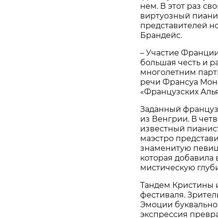
нем. В этот раз с
виртуозный пианис
представителей н
Брандейс.
– Участие Франции
большая честь и р
многолетним парт
речи Франсуа Моне
«Французских Алья
Заданный француз
из Венгрии. В чет
известный пианист
маэстро представ
знаменитую певицу
которая добавила 
мистическую глуби
Тандем Кристины 
фестиваля. Зрител
Эмоции буквально
экспрессия превр