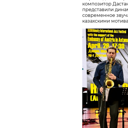
композитор Даста
представили дина
современное звуч
казахскими мотив