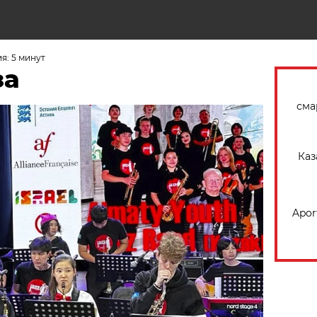
Н
я: 5 минут
за
сма
Каз
Apor