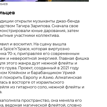
АКБАЕВ
альцев
радиции открыли музыканты джаз-бенда
дством Тагира Зарипова. Сначала свое
монстрировали юные дарования, затем
ытные участники коллектива.
вил и восхитил. На сцену вышла
 Spice’n’Space, которая виртуозно
нка 70-х, приправляя его современным
ем и невероятной энергией. Главная фишка
 для этого жанра дуэт нежной флейты и
о грува. Проект, созданный в 2021 году
ном Кляйном и барабанщиком Урией
л покорить Европу и Азию. Алматинская
лась в восторге от израильского
ейля из гитарного соло, нежной флейты и
.
заполняла пространство, она меняла его
а, ведомая магической флейтой, словно