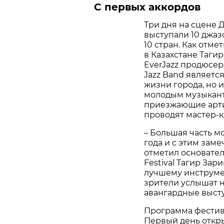
C первых аккордов
Три дня на сцене 
выступали 10 джаз
10 стран. Как отм
в Казахстане Тагир
EverJazz продюсер
Jazz Band являетс
жизни города, но 
молодым музыкант
приезжающие арти
проводят мастер-к
– Большая часть м
года и с этим зам
отметил основатель
Festival Тагир Зар
лучшему инструмен
зрители услышат н
авангардные выст
Программа фестив
Первый день откры