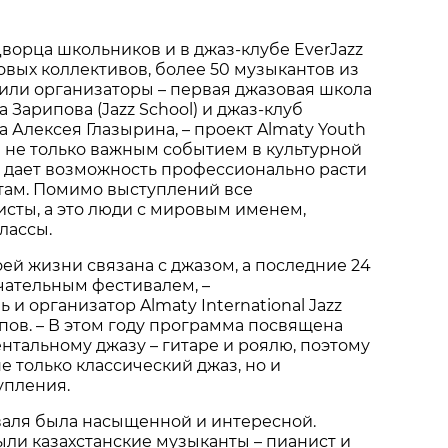
Дворца школьников и в джаз-клубе EverJazz
овых коллективов, более 50 музыкантов из
етили организаторы – первая джазовая школа
а Зарипова (Jazz School) и джаз-клуб
а Алексея Глазырина, – проект Almaty Youth
я не только важным событием в культурной
и дает возможность профессионально расти
ам. Помимо выступлений все
сты, а это люди с мировым именем,
лассы.
оей жизни связана с джазом, а последние 24
ечательным фестивалем, –
 и организатор Almaty International Jazz
ипов. – В этом году программа посвящена
тальному джазу – гитаре и роялю, поэтому
е только классический джаз, но и
упления.
аля была насыщенной и интересной.
ли казахстанские музыканты – пианист и