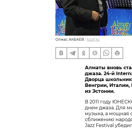
Олжас АКБАЕВ
/
kzaif.kz
Алматы вновь ст
джаза. 24-й Intern
Дворца школьник
Венгрии, Италии,
из Эстонии.
В 2011 году ЮНЕС
днем джаза. Для м
музыка, а мощная 
сближению народов.
Jazz Festival убеди