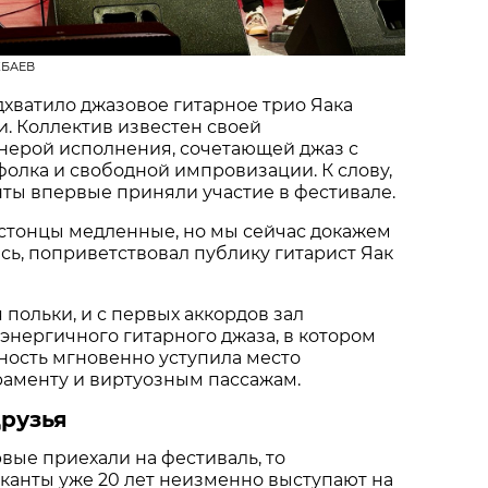
АКБАЕВ
дхватило джазовое гитарное трио Яака
и. Коллектив известен своей
нерой исполнения, сочетающей джаз с
фолка и свободной импровизации. К слову,
ты впервые приняли участие в фестивале.
 эстонцы медленные, но мы сейчас докажем
ясь, поприветствовал публику гитарист Яак
 польки, и с первых аккордов зал
 энергичного гитарного джаза, в котором
ность мгновенно уступила место
аменту и виртуозным пассажам.
друзья
вые приехали на фестиваль, то
канты уже 20 лет неизменно выступают на