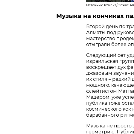
Источник: kzaif.kz/Олжас 
Музыка на кончиках п
Второй день по т
Алматы под руково
мастерство проде
отыграли более оп
Следующий сет уди
израильская группа
воскрешает дух фа
джазовым звучани
их стиля – редкий
мощного, качающег
флейтистом Матта
Мадером, уже успе
публика тоже оста
космического кокт
барабанного ритма
Музыка не просто 
геометрию. Публик