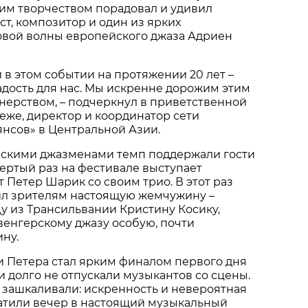
воим творчеством порадовал и удивил
т, композитор и один из ярких
овой волны европейского джаза Адриен
 в этом событии на протяжении 20 лет –
адость для нас. Мы искренне дорожим этим
нерством, – подчеркнул в приветственной
же, директор и координатор сети
нсов» в Центральной Азии.
скими джазменами темп поддержали гости
вертый раз на фестивале выступает
 Петер Шарик со своим трио. В этот раз
ил зрителям настоящую жемчужину –
 из Трансильвании Кристину Косику,
венгерскому джазу особую, почти
ну.
и Петера стал ярким финалом первого дня
и долго не отпускали музыкантов со сцены.
 зашкаливали: искренность и невероятная
атили вечер в настоящий музыкальный