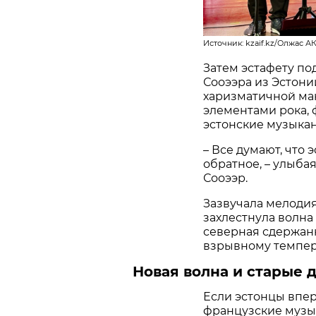
Источник: kzaif.kz/Олжас 
Затем эстафету по
Сооээра из Эстони
харизматичной ма
элементами рока, 
эстонские музыкан
– Все думают, что
обратное, – улыба
Сооээр.
Зазвучала мелодия
захлестнула волна
северная сдержан
взрывному темпер
Новая волна и старые 
Если эстонцы впер
французские музы