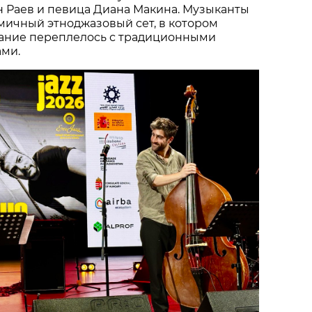
н Раев и певица Диана Макина. Музыканты
мичный этноджазовый сет, в котором
ание переплелось с традиционными
ами.