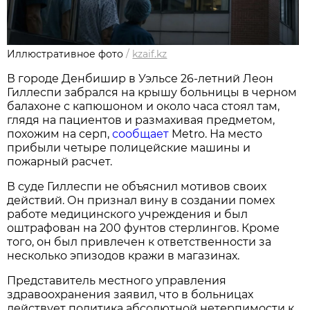
Иллюстративное фото
/
kzaif.kz
В городе Денбишир в Уэльсе 26-летний Леон
Гиллеспи забрался на крышу больницы в черном
балахоне с капюшоном и около часа стоял там,
глядя на пациентов и размахивая предметом,
похожим на серп,
сообщает
Metro. На место
прибыли четыре полицейские машины и
пожарный расчет.
В суде Гиллеспи не объяснил мотивов своих
действий. Он признал вину в создании помех
работе медицинского учреждения и был
оштрафован на 200 фунтов стерлингов. Кроме
того, он был привлечен к ответственности за
несколько эпизодов кражи в магазинах.
Представитель местного управления
здравоохранения заявил, что в больницах
действует политика абсолютной нетерпимости к