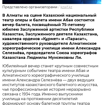
Представлено организаторами
/
kzaif.kz
В Алматы на сцене Казахский национальный
театр оперы и балета имени Абая состоится
вечер балета, посвящённый 75-летнему
юбилею Заслуженной артистки Республики
Казахстан, Заслуженного деятеля Казахстана,
кавалера орденов «Құрмет» и «Парасат»,
художественного руководителя Алматинское
хореографическое училище имени Александра
Селезнёва, председателя Союза хореографов
Казахстана Людмилы Мунсековны Ли.
Юбилейный вечер станет крупным совместным
культурным событием театра имени Абая и
Алматинского хореографического училища
имени Александра Селезнёва — двух ведущих
институтов казахстанского балетного искусства,
чья профессиональная история неразрывно
связана с 1934 года. Именно выпускники
училища на протяжении десятилетий
формируют основу балетной труппы театра