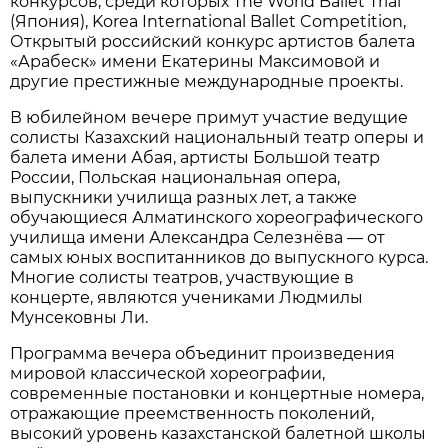
конкурсов, среди которых The World Ballet Trial
(Япония), Korea International Ballet Competition,
Открытый российский конкурс артистов балета
«Арабеск» имени Екатерины Максимовой и
другие престижные международные проекты.
В юбилейном вечере примут участие ведущие
солисты Казахский национальный театр оперы и
балета имени Абая, артисты Большой театр
России, Польская национальная опера,
выпускники училища разных лет, а также
обучающиеся Алматинского хореографического
училища имени Александра Селезнёва — от
самых юных воспитанников до выпускного курса.
Многие солисты театров, участвующие в
концерте, являются учениками Людмилы
Мунсековны Ли.
Программа вечера объединит произведения
мировой классической хореографии,
современные постановки и концертные номера,
отражающие преемственность поколений,
высокий уровень казахстанской балетной школы