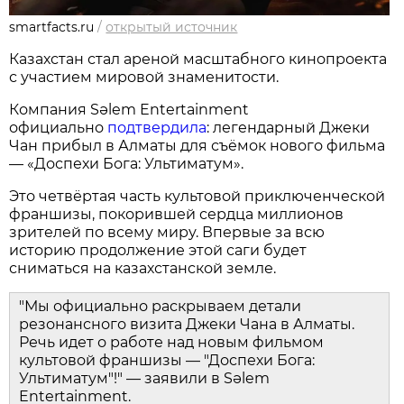
smartfacts.ru
/
открытый источник
Казахстан стал ареной масштабного кинопроекта
с участием мировой знаменитости.
Компания Sәlem Entertainment
официально
подтвердила
: легендарный Джеки
Чан прибыл в Алматы для съёмок нового фильма
— «Доспехи Бога: Ультиматум».
Это четвёртая часть культовой приключенческой
франшизы, покорившей сердца миллионов
зрителей по всему миру. Впервые за всю
историю продолжение этой саги будет
сниматься на казахстанской земле.
"Мы официально раскрываем детали
резонансного визита Джеки Чана в Алматы.
Речь идет о работе над новым фильмом
культовой франшизы — "Доспехи Бога:
Ультиматум"!" — заявили в Sәlem
Entertainment.