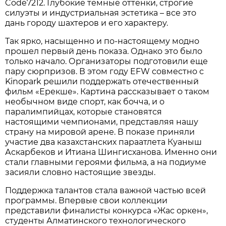
Code7212. Глубокие темные оттенки, строгие
силуэты и индустриальная эстетика – все это
дань городу шахтеров и его характеру.
Так ярко, насыщенно и по-настоящему модно
прошел первый день показа. Однако это было
только начало. Организаторы подготовили еще
пару сюрпризов. В этом году EFW совместно с
Kinopark решили поддержать отечественный
фильм «Ерекше». Картина рассказывает о таком
необычном виде спорт, как бочча, и о
паралимпийцах, которые становятся
настоящими чемпионами, представляя нашу
страну на мировой арене. В показе приняли
участие два казахстанских параатлета Куаныш
Аскарбеков и Итиана Шингисханова. Именно они
стали главными героями фильма, а на подиуме
засияли словно настоящие звезды.
Поддержка талантов стала важной частью всей
программы. Впервые свои коллекции
представили финалисты конкурса «Жас оркен»,
студенты Алматинского технологического