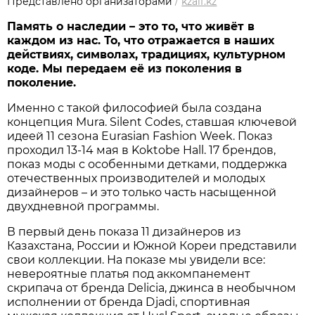
Представлено организаторами
/
kzaif.kz
Память о наследии – это то, что живёт в
каждом из нас. То, что отражается в наших
действиях, символах, традициях, культурном
коде. Мы передаем её из поколения в
поколение.
Именно с такой философией была создана
концепция Mura. Silent Codes, ставшая ключевой
идеей 11 сезона Eurasian Fashion Week. Показ
проходил 13-14 мая в Koktobe Hall. 17 брендов,
показ моды с особенными детками, поддержка
отечественных производителей и молодых
дизайнеров – и это только часть насыщенной
двухдневной программы.
В первый день показа 11 дизайнеров из
Казахстана, России и Южной Кореи представили
свои коллекции. На показе мы увидели все:
невероятные платья под аккомпанемент
скрипача от бренда Delicia, джинса в необычном
исполнении от бренда Djadi, спортивная