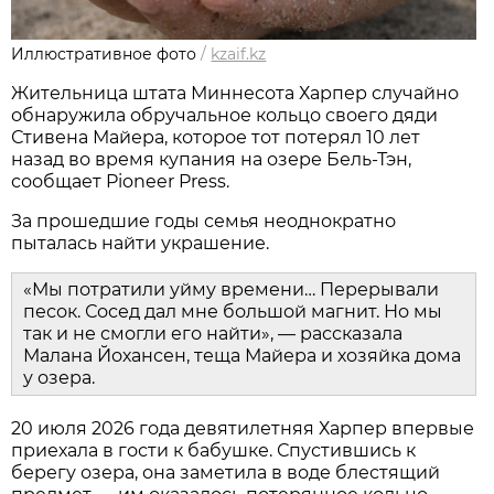
Иллюстративное фото
/
kzaif.kz
Жительница штата Миннесота Харпер случайно
обнаружила обручальное кольцо своего дяди
Стивена Майера, которое тот потерял 10 лет
назад во время купания на озере Бель-Тэн,
сообщает Pioneer Press.
За прошедшие годы семья неоднократно
пыталась найти украшение.
«Мы потратили уйму времени… Перерывали
песок. Сосед дал мне большой магнит. Но мы
так и не смогли его найти», — рассказала
Малана Йохансен, теща Майера и хозяйка дома
у озера.
20 июля 2026 года девятилетняя Харпер впервые
приехала в гости к бабушке. Спустившись к
берегу озера, она заметила в воде блестящий