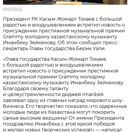
akorda.kz
Президент РК Касым-Жомарт Токаев с большой
радостью и воодушевлением встретил новость о
присуждении престижной музыкальной премии
Grammy молодому казахстанскому музыканту
Иманбеку Зейкенову. Об этом сообщил пресс-
секретарь Главы государства Берик Уали.
«Глава государства Касым-Жомарт Токаев
с большой радостью и воодушевлением
встретил новость о присуждении престижной
музыкальной премии Grammy молодому
казахстанскому музыканту Иманбеку Зейкенову.
Благодаря своему таланту
и целеустремленности диджей Imanbek
завоевал одну из главных наград мирового шоу-
бизнеса. Его творчество показало, что одаренные
молодые люди из Казахстана могут покорить
самые высокие вершины! От имени Президента
поздравляю Иманбека с этой яркой победой
и желаю новых творческих успехов!» — написал