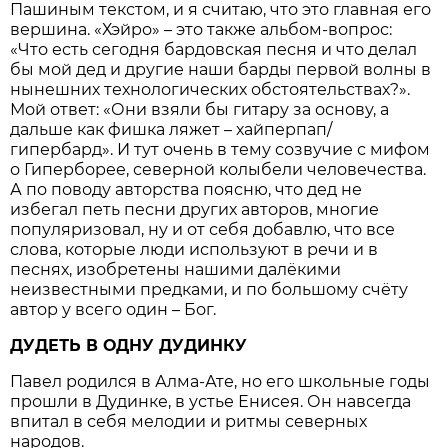
Пашиным текстом, и я считаю, что это главная его
вершина. «Хэйро» – это также альбом-вопрос:
«Что есть сегодня бардовская песня и что делал
бы мой дед и другие наши барды первой волны в
нынешних технологических обстоятельствах?».
Мой ответ: «Они взяли бы гитару за основу, а
дальше как фишка ляжет – хайперпап/
гипербард». И тут очень в тему созвучие с мифом
о Гиперборее, северной колыбели человечества.
А по поводу авторства поясню, что дед не
избегал петь песни других авторов, многие
популяризовал, ну и от себя добавлю, что все
слова, которые люди используют в речи и в
песнях, изобретены нашими далёкими
неизвестными предками, и по большому счёту
автор у всего один – Бог.
ДУДЕТЬ В ОДНУ ДУДИНКУ
Павел родился в Алма-Ате, но его школьные годы
прошли в Дудинке, в устье Енисея. Он навсегда
впитал в себя мелодии и ритмы северных
народов.