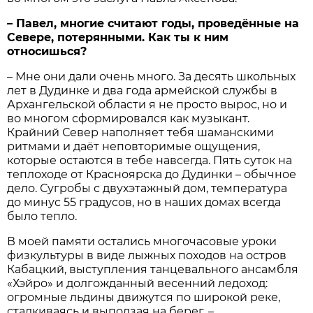
– Павел, многие считают годы, проведённые на
Севере, потерянными. Как ты к ним
относишься?
– Мне они дали очень много. За десять школьных
лет в Дудинке и два года армейской службы в
Архангельской области я не просто вырос, но и
во многом сформировался как музыкант.
Крайний Север наполняет тебя шаманскими
ритмами и даёт неповторимые ощущения,
которые остаются в тебе навсегда. Пять суток на
теплоходе от Красноярска до Дудинки – обычное
дело. Сугробы с двухэтажный дом, температура
до минус 55 градусов, но в наших домах всегда
было тепло.
В моей памяти остались многочасовые уроки
физкультуры в виде лыжных походов на остров
Кабацкий, выступления танцевального ансамбля
«Хэйро» и долгожданный весенний ледоход:
огромные льдины движутся по широкой реке,
сталкиваясь и выползая на берег, –