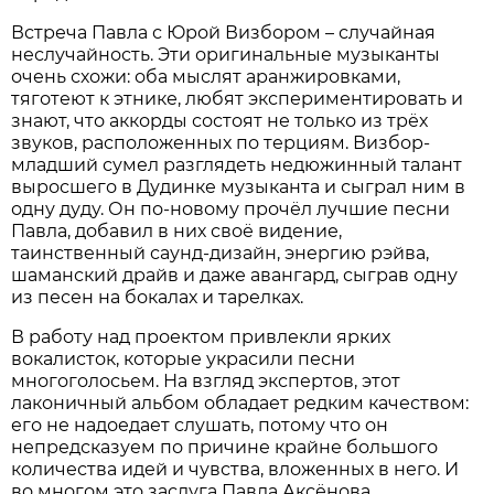
Встреча Павла с Юрой Визбором – случайная
неслучайность. Эти оригинальные музыканты
очень схожи: оба мыслят аранжировками,
тяготеют к этнике, любят экспериментировать и
знают, что аккорды состоят не только из трёх
звуков, расположенных по терциям. Визбор-
младший сумел разглядеть недюжинный талант
выросшего в Дудинке музыканта и сыграл ним в
одну дуду. Он по-новому прочёл лучшие песни
Павла, добавил в них своё видение,
таинственный саунд-дизайн, энергию рэйва,
шаманский драйв и даже авангард, сыграв одну
из песен на бокалах и тарелках.
В работу над проектом привлекли ярких
вокалисток, которые украсили песни
многоголосьем. На взгляд экспертов, этот
лаконичный альбом обладает редким качеством:
его не надоедает слушать, потому что он
непредсказуем по причине крайне большого
количества идей и чувства, вложенных в него. И
во многом это заслуга Павла Аксёнова.