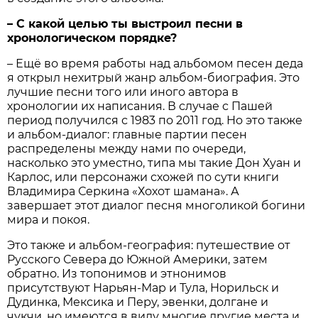
– С какой целью ты выстроил песни в
хронологическом порядке?
– Ещё во время работы над альбомом песен деда
я открыл нехитрый жанр альбом-биография. Это
лучшие песни того или иного автора в
хронологии их написания. В случае с Пашей
период получился с 1983 по 2011 год. Но это также
и альбом-диалог: главные партии песен
распределены между нами по очереди,
насколько это уместно, типа мы такие Дон Хуан и
Карлос, или персонажи схожей по сути книги
Владимира Серкина «Хохот шамана». А
завершает этот диалог песня многоликой богини
мира и покоя.
Это также и альбом-география: путешествие от
Русского Севера до Южной Америки, затем
обратно. Из топонимов и этнонимов
присутствуют Нарьян-Мар и Тула, Норильск и
Дудинка, Мексика и Перу, эвенки, долгане и
чукчи, но имеются в виду многие другие места и