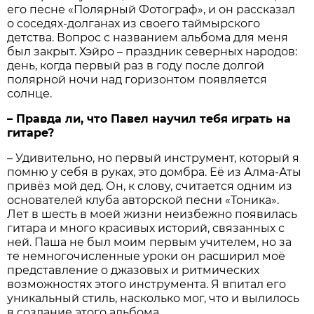
его песне «Полярный Фотограф», и он рассказал
о соседях-долганах из своего таймырского
детства. Вопрос с названием альбома для меня
был закрыт. Хэйро – праздник северных народов:
день, когда первый раз в году после долгой
полярной ночи над горизонтом появляется
солнце.
– Правда ли, что Павел научил тебя играть на
гитаре?
– Удивительно, но первый инструмент, который я
помню у себя в руках, это домбра. Её из Алма-Аты
привёз мой дед. Он, к слову, считается одним из
основателей клуба авторской песни «Тоника».
Лет в шесть в моей жизни неизбежно появилась
гитара и много красивых историй, связанных с
ней. Паша не был моим первым учителем, но за
те немногочисленные уроки он расширил моё
представление о джазовых и ритмических
возможностях этого инструмента. Я впитал его
уникальный стиль, насколько мог, что и вылилось
в создание этого альбома.