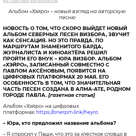
из газетных материалов
Альбом «Хэйро» – новый взгляд на авторскую
песню
НОВОСТЬ О ТОМ, ЧТО СКОРО ВЫЙДЕТ НОВЫЙ
АЛЬБОМ СЕВЕРНЫХ ПЕСЕН ВИЗБОРА, ЗВУЧИТ
КАК СЕНСАЦИЯ. НО ЭТО ПРАВДА. ПО
МАРШРУТАМ ЗНАМЕНИТОГО БАРДА,
ЖУРНАЛИСТА И КИНОАКТЁРА РЕШИЛ
ПРОЙТИ ЕГО ВНУК – ЮРА ВИЗБОР. АЛЬБОМ
«ХЭЙРО», ЗАПИСАННЫЙ СОВМЕСТНО С
ПАВЛОМ АКСЁНОВЫМ, ПОЯВИТСЯ НА
ЦИФРОВЫХ ПЛАТФОРМАХ 20 МАЯ. ЕГО
ОСОБЕННОСТЬ В ТОМ, ЧТО ЗНАЧИТЕЛЬНАЯ
ЧАСТЬ ПЕСЕН СОЗДАНА В АЛМА-АТЕ, РОДНОМ
ГОРОДЕ ПАВЛА.
[газетная статья]
Альбом «Хэйро» на цифровых
платформах:
https://onerpm.link/heyro
– Юра, кто предложил название альбома?
– Я спросил у Паши, что это за хлёсткое словцо в