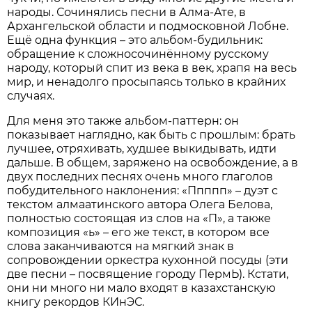
народы. Сочинялись песни в Алма-Ате, в
Архангельской области и подмосковной Лобне.
Ещё одна функция – это альбом-будильник:
обращение к сложносочинённому русскому
народу, который спит из века в век, храпя на весь
мир, и ненадолго просыпаясь только в крайних
случаях.
Для меня это также альбом-паттерн: он
показывает наглядно, как быть с прошлым: брать
лучшее, отряхивать, худшее выкидывать, идти
дальше. В общем, заряжено на освобождение, а в
двух последних песнях очень много глаголов
побудительного наклонения: «Ппппп» – дуэт с
текстом алмаатинского автора Олега Белова,
полностью состоящая из слов на «П», а также
композиция «ь» – его же текст, в котором все
слова заканчиваются на мягкий знак в
сопровождении оркестра кухонной посуды (эти
две песни – посвящение городу ПермЬ). Кстати,
они ни много ни мало входят в казахстанскую
книгу рекордов КИнЭС.