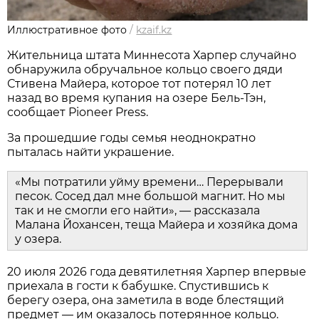
Иллюстративное фото
/
kzaif.kz
Жительница штата Миннесота Харпер случайно
обнаружила обручальное кольцо своего дяди
Стивена Майера, которое тот потерял 10 лет
назад во время купания на озере Бель-Тэн,
сообщает Pioneer Press.
За прошедшие годы семья неоднократно
пыталась найти украшение.
«Мы потратили уйму времени… Перерывали
песок. Сосед дал мне большой магнит. Но мы
так и не смогли его найти», — рассказала
Малана Йохансен, теща Майера и хозяйка дома
у озера.
20 июля 2026 года девятилетняя Харпер впервые
приехала в гости к бабушке. Спустившись к
берегу озера, она заметила в воде блестящий
предмет — им оказалось потерянное кольцо.