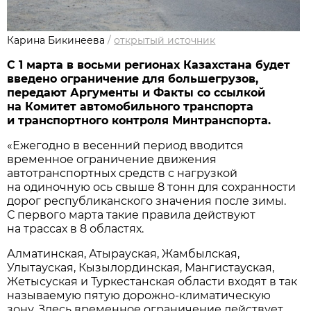
Карина Бикинеева
/
открытый источник
С 1 марта в восьми регионах Казахстана будет
введено ограничение для большегрузов,
передают Аргументы и Факты со ссылкой
на Комитет автомобильного транспорта
и транспортного контроля Минтранспорта.
«Ежегодно в весенний период вводится
временное ограничение движения
автотранспортных средств с нагрузкой
на одиночную ось свыше 8 тонн для сохранности
дорог республиканского значения после зимы.
С первого марта такие правила действуют
на трассах в 8 областях.
Алматинская, Атырауская, Жамбылская,
Улытауская, Кызылординская, Мангистауская,
Жетысуская и Туркестанская области входят в так
называемую пятую дорожно-климатическую
зону. Здесь временное ограничение действует