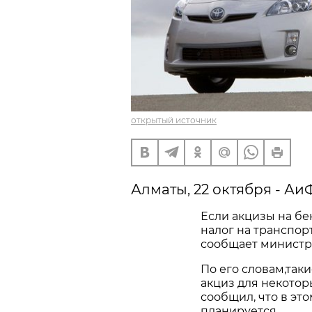
открытый источник
Алматы, 22 октября - Аи
Если акцизы на бе
налог на транспор
сообщает министр
По его словам,так
акциз для некотор
сообщил, что в эт
планируется.