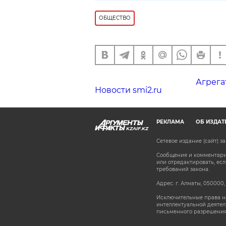
ОБЩЕСТВО
Агрега
Новости smi2.ru
РЕКЛАМА
ОБ ИЗДАТ
KZAIF.KZ
Сетевое издание (сайт) 
Сообщения и комментарии
или отредактировать, е
требований закона.
Адрес: г. Алматы, 050000,
Исключительные права на
интеллектуальной деятел
письменного разрешения
stat@aif.ru