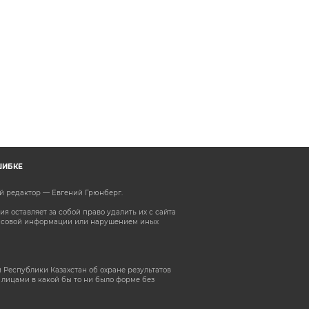
ШИБКЕ
ый редактор — Евгений Грюнберг
.
 оставляет за собой право удалить их с сайта
ассовой информации или нарушением иных
 Республики Казахстан об охране результатов
лицами в какой бы то ни было форме без