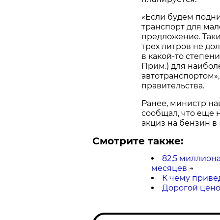
«Если будем подни
транспорт для ма
предложение. Так
трех литров не дол
в какой-то степен
Прим.) для наибол
автотранспортом»,
правительства.
Ранее, министр н
сообщал, что еще 
акциз на бензин в 
Смотрите также:
82,5 миллиона
месяцев
→
К чему приве
Дорогой цен