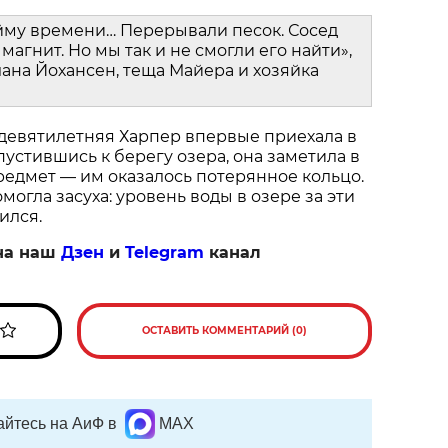
йму времени… Перерывали песок. Сосед
магнит. Но мы так и не смогли его найти»,
ана Йохансен, теща Майера и хозяйка
 девятилетняя Харпер впервые приехала в
пустившись к берегу озера, она заметила в
едмет — им оказалось потерянное кольцо.
огла засуха: уровень воды в озере за эти
ился.
на наш
Дзен
и
Telegram
канал
ОСТАВИТЬ КОММЕНТАРИЙ (0)
йтесь на АиФ в
MAX