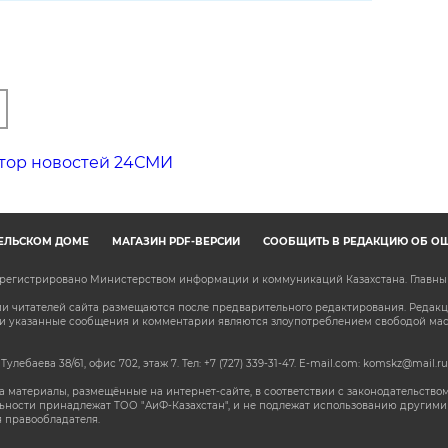
тор новостей 24СМИ
ЕЛЬСКОМ ДОМЕ
МАГАЗИН PDF-ВЕРСИЙ
СООБЩИТЬ В РЕДАКЦИЮ ОБ О
зарегистрировано Министерством информации и коммуникаций Казахстана. Главн
 читателей сайта размещаются после предварительного редактирования. Редакция
сли указанные сообщения и комментарии являются злоупотреблением свободой м
 Тулебаева 38/61, офис 702, этаж 7
. Тел: +7 (727) 339-31-47. E-mail.com: komskz@mail.ru
 материалы, размещённые на интернет-сайте, в соответствии с законодательством
ьности принадлежат ТОО "АиФ-Казахстан", и не подлежат использованию другими 
 правообладателя.