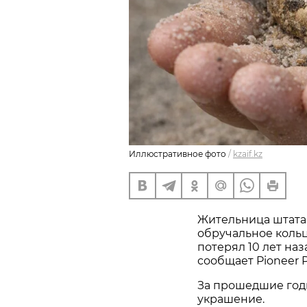
Иллюстративное фото
/
kzaif.kz
Жительница штата
обручальное кольц
потерял 10 лет наз
сообщает Pioneer P
За прошедшие год
украшение.