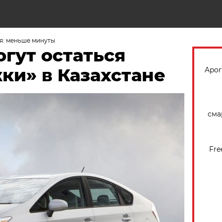
Н
я: меньше минуты
огут остаться
ки» в Казахстане
Apor
сма
Fre