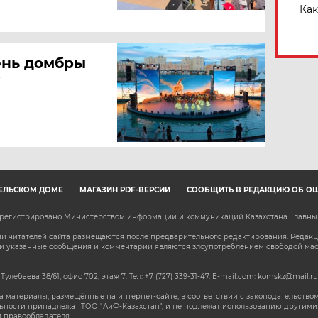
Как
ень домбры
ЕЛЬСКОМ ДОМЕ
МАГАЗИН PDF-ВЕРСИЙ
СООБЩИТЬ В РЕДАКЦИЮ ОБ О
зарегистрировано Министерством информации и коммуникаций Казахстана. Главн
 читателей сайта размещаются после предварительного редактирования. Редакция
сли указанные сообщения и комментарии являются злоупотреблением свободой м
 Тулебаева 38/61, офис 702, этаж 7
. Тел: +7 (727) 339-31-47. E-mail.com: komskz@mail.ru
 материалы, размещённые на интернет-сайте, в соответствии с законодательством
ьности принадлежат ТОО "АиФ-Казахстан", и не подлежат использованию другими 
 правообладателя.