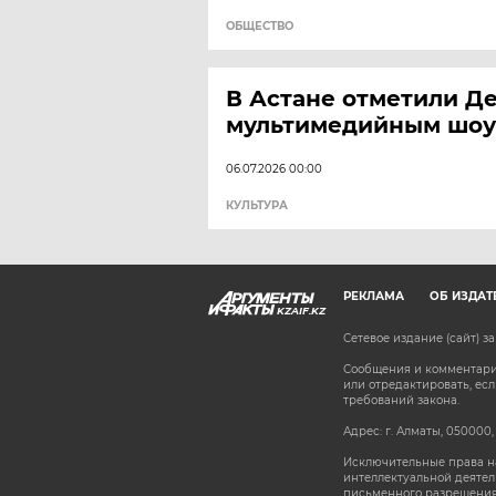
ОБЩЕСТВО
В Астане отметили Д
мультимедийным шоу
06.07.2026 00:00
КУЛЬТУРА
РЕКЛАМА
ОБ ИЗДАТ
KZAIF.KZ
Сетевое издание (сайт) 
Сообщения и комментарии
или отредактировать, е
требований закона.
Адрес: г. Алматы, 050000,
Исключительные права на
интеллектуальной деятел
письменного разрешения