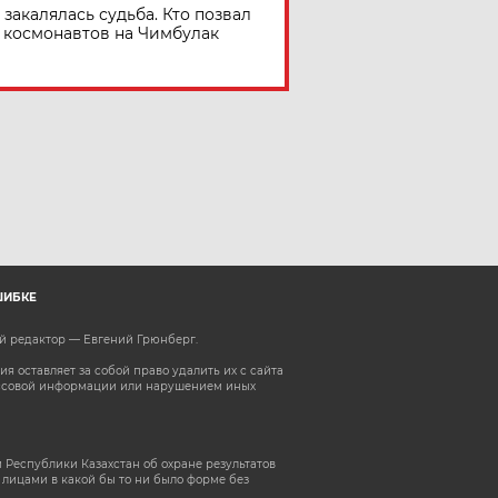
 закалялась судьба. Кто позвал
космонавтов на Чимбулак
ШИБКЕ
ый редактор — Евгений Грюнберг
.
 оставляет за собой право удалить их с сайта
ассовой информации или нарушением иных
 Республики Казахстан об охране результатов
лицами в какой бы то ни было форме без