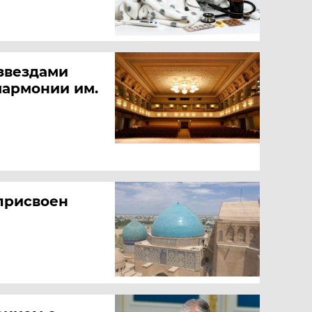
звездами
лармонии им.
 присвоен