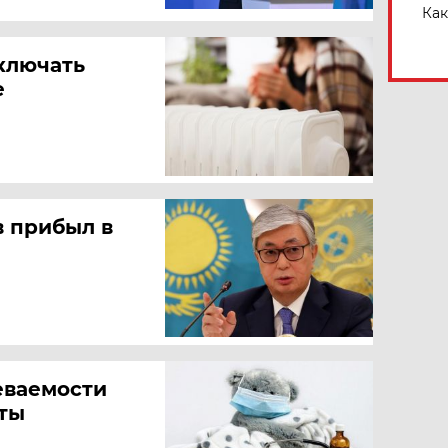
Как
ключать
е
 прибыл в
еваемости
ты