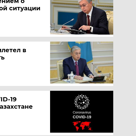
ением о
ой ситуации
илетел в
ть
ID-19
Казахстане