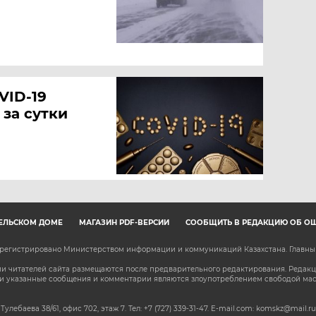
VID-19
 за сутки
ЕЛЬСКОМ ДОМЕ
МАГАЗИН PDF-ВЕРСИЙ
СООБЩИТЬ В РЕДАКЦИЮ ОБ О
зарегистрировано Министерством информации и коммуникаций Казахстана. Главн
 читателей сайта размещаются после предварительного редактирования. Редакция
сли указанные сообщения и комментарии являются злоупотреблением свободой м
 Тулебаева 38/61, офис 702, этаж 7
. Тел: +7 (727) 339-31-47. E-mail.com: komskz@mail.ru