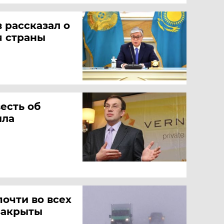
 рассказал о
я страны
есть об
ила
почти во всех
закрыты