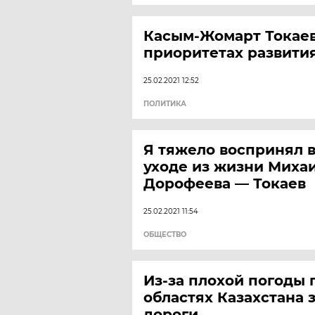
Касым-Жомарт Токаев
приоритетах развити
25.02.2021 12:52
ПОЛИТИКА
Я тяжело воспринял в
уходе из жизни Миха
Дорофеева — Токаев
25.02.2021 11:54
ОБЩЕСТВО
Из-за плохой погоды 
областях Казахстана 
дороги