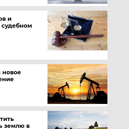
ов и
в судебном
 новое
ение
тить
ь землю в