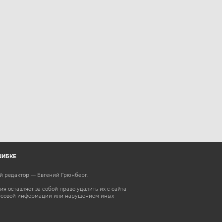
ШИБКЕ
ый редактор — Евгений Грюнберг
.
 оставляет за собой право удалить их с сайта
ассовой информации или нарушением иных