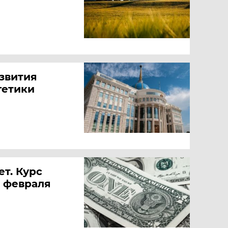
звития
гетики
т. Курс
5 февраля