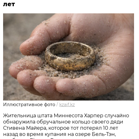
лет
Иллюстративное фото
/
kzaif.kz
Жительница штата Миннесота Харпер случайно
обнаружила обручальное кольцо своего дяди
Стивена Майера, которое тот потерял 10 лет
назад во время купания на озере Бель-Тэн,